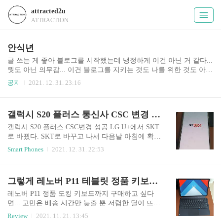
attracted2u
ATTRACTION
안식년
글 쓰는 게 좋아 블로그를 시작했는데 냉정하게 이건 아닌 거 같다...
뭣도 아닌 의무감... 이건 블로그를 지키는 것도 나를 위한 것도 아님
을 진작에 깨닫고 "멈춰" 했어야 했는데... 언제 다시 항아리에 물이
공지
2021. 12. 31. 23:16
찰진 모르겠지만... 다들 미안합니다... 끝으로 2022년 새해 복 많이
받길 바랍니다. Fin!
갤럭시 S20 플러스 통신사 CSC 변경 후기
갤럭시 S20 플러스 CSC변경 성공 LG U+에서 SKT
로 바꿨다. SKT로 바꾸고 나서 다음날 아침에 확인
해보니 정상적으로 자동 업데이트가 됐고 최신 버
Smart Phones
2021. 12. 31. 22:53
전의 소프웨어가 설치돼 있는 걸 확인했다. 퇴근 후
유심 변경을 해보니 미인증 단말기라는 팝업창을
보게 됐다. "뭐 미인증?"이라는 생각과 해외 직구
그렇게 레노버 P11 테블릿 정품 키보드까지 구매 풀셋 완성!!
스마트폰 처럼 이상한 네이밍으로 잡고 있을까 하
는 의문이 들어 티월드에 접속해 확인해보니 본 모
레노버 P11 정품 도킹 키보드까지 구매하고 싶다
델명인 "S20+ 5G_256"으로 정상적으로 인식하고
면... 고민은 배송 시간만 늦출 뿐 저렴한 딜이 뜨면
있음을 확인할 수 있었다. 상세한 설명은 유튜브나
구매하세요. 1. 아~ 이걸 뭐하러 샀지 2. 퀄리티는
Review
2021. 11. 21. 13:45
타 블로거의 글을 확인하길 바란다. 이건 S20플러