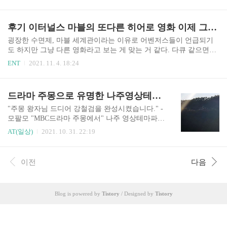
참 좋은데 어떻게 활용해야 하나... 3. 노트북이네
스가 안드로이드 11, One UI 3.1이라는 가정 아래 C
노트북... 온라인상에서 믿거바이라 불리기도 하는
SC 변경하는 순서다. 1) 제어판->휴대전화정보->
이지바이라는 판매자에게 G마켓을 통해서 구매하
후기 이터널스 마블의 또다른 히어로 영화 이제 그만...
소프트웨어정보->기저 대역 버전-> G986..
게 됐다. 레노버 P11본체가 뜨거운 감자였던 시점
에서 프리시즌 펜 2나 정품 도킹 키보드가 저렴한
굉장한 수면제, 마블 세계관이라는 이유로 어벤저스들이 언급되기
게 없어서 당시엔 풀셋에 대한 생각이 없었는 데 사
도 하지만 그냥 다른 영화라고 보는 게 맞는 거 같다. 다큐 같으면서
용하다 보니 본체의 만족도가 높아져만 갔고 이 정
전대물의 성격 보여주는 것도 같은데 왜케 영화가 안 끝나냐 하면서
ENT
2021. 11. 4. 18:24
도면 펜슬도 쓸만하겠는데라는 예상과 함께 펜도
보는 것도 오래간만인 듯 쿠키영상은 2개이며 본편이 별로라고 느껴
사용해보니 역시나 만족도가 높아서 자연스럽게
서 그런지 두 개의 쿠키가 찰나의 순간 마냥 짧지만 속편을 봐야 되
키보드도 갖고 싶다는 생각이 들었다. 배송기간은
겠다는 생각을 들게 만들더라는... 마동석의 액션과 찰떡궁합을 보여
드라마 주몽으로 유명한 나주영상테마파크 주변 영산강변 가을 풍경
한 2주 정도 걸렸다. 배송을 기다리면서 믿거바이
줬던 건 범죄도시가 최고였던 것 같다. 개인적으로 몬스터를 줘 패는
라는 말이 나올 정..
장면에서 대미지가 쫙쫙 붙는다는 느낌보다는 몬스터와 주먹 사이
"주몽 왕자님 드디어 강철검을 완성시켰습니다." -
그 미묘한 타격점에서 맞댄다는 느낌이 아닌 글로 표현하긴 그렇
모팔모 "MBC드라마 주몽에서" 나주 영상테마파크
네... 그냥 이질감이 느껴졌다.
는 사진에서 볼 수 있듯 영산강변과 아주 가까운 곳
AT(일상)
2021. 10. 31. 22:19
에 위치해 있다. 예전 주몽 촬영이 막바지에 다 달
았을 때 한번 찾아간 적이 있었는데 이젠 정말 오래
전일이 돼버렸다. 위드 코로나가 시작되는 게 11월
이전
다음
1일부터라 사람이 붐비거나 붐빌 수 있는 곳은 피
하고 있어 11월 중 방문이 될 것 같다. 일 보러 나왔
을 땐 14시 정도였는데 그냥 들어갈까 하다 날씨가
Blog is powered by
Tistory
/ Designed by
Tistory
너무 좋아 영산강변으로 드라이브와 산책을 겸해
가게 됐다. 감탄사가 절로 나오게 억새들이 멋있게
군집을 이루고 있었는데 가까이서 보는 것보다는
멀리서 한꺼번에 보는 걸 추천한다. 이제 2021년의