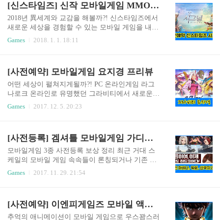
[신스타임즈] 신작 모바일게임 MMORPG 시그널 사전예약 중
전 게임을 막 켜놓고 잠시 다른 것을 하고 있었는데
되는 절대 악의 음모라는 스토리를 가지고 있으며
스스로 진행되며 73레벨까..
캐릭터는 총 3개 검종, 운현, 명도가 공개돼 있었
2018년 異세계와 교감을 해볼까?! 신스타임즈에서
다. 검종의 경우 근접 캐릭터로 생각엔 공격 성향이
새로운 세상을 경험할 수 있는 모바일 게임을 내놓
강할 것 같은데 방어 능력이 높은 게 특징이라고 한
을 예정이다. 많은 사람들이 선호하는 타입인 애니
Games
2018. 1. 1. 18:11
다. 운현은 가야금을 사용한 범위 공격을 하며 화려
메이션 콘셉트며 유명한 일러스트레이터 도쿄구울
하고 다양한 음색을 가진 가야금의 음파 공격은 외
의 이시다스이, 우리공주님이 제일 귀여워의 아이
형적으로는 공격의 종류를 알 수가 없다고 아름다
스, 마법 학원의 린 유우를 비롯해 20여 명의 일러
[사전예약] 모바일게임 요지경 프리뷰
운 선율 속 하나둘씩 쓰러져가는 적들을 보는 재미
스트레이터들을 참여시켜 완성도를 높였다고 한
가 있다고 한다. 명도는 ..
다. 그래픽 또한 여기에 발맞춰 아기자기한 캐릭터
어떤 세상이 펼쳐지게될까?! PC 온라인게임 라그
들을 다양한 각도에서 즐길 수 있는 풀 3D로 만들
나로크 온라인로 유명했던 그라비티에서 새로운
어졌으며 거기에 따뜻한 느낌을 주는 배경과 잔잔
모바일 게임을 내놓을 예정이다. 이라는 타이틀로
Games
2017. 12. 5. 20:23
한 BGM을 더했고 인터렉션을 통해 NPC와 유저들
사전예약을 진행 중인데 알려진 자료를 통해 어떤
간에 감성 소통을 할 수 있는 창구도 마련돼 있다고
내용을 가지고 있는지 알아봤다. 기본적으로 배경
한다. 시그널의 세계관은 게임 내 모든 캐릭터와 콘
이 되는 스토리 테마는 신비한 거울 속 요괴 이야기
[사전등록] 겜셔틀 모바일게임 가디언 아레나, 워십모바일, 삼국지 라이브 보상 정리
텐츠 그리고 장비들까지 자신들의 이야기를 가지
를 담고 있다고 하며 환상적인 액션 RPG를 느낄 수
고 있는 탄탄한 스토리를 기반이 된..
있게 제작해 유저 앞에 선보일 예정이라고 한다. 이
모바일게임 3종 사전등록 보상 정리 최근 거대 스
런 독특한 스토리에 점점 갈수록 빠져들 수 있게 하
케일의 모바일 게임 속속들이 론칭되거나 기존 인
기 위해 국내 대표 성우들을 총출동시켜 풀 보이스
기를 끌고 있던 게임들은 대형 업데이트를 진행하
Games
2017. 11. 29. 21:54
더빙을 입혀 몰입감을 극대화할 수 있게 준비했다
며 유저들의 관심을 받고 있는데 중소 업체에서도
고 한다. 요지경 만의 개성을 담아 손끝에서 화려한
신작을 선보이고 있어 간단하게 정리해 봤다. 1. 머
액션을 펼칠 수 있게끔 색다른 조작을 할 수 있다고
글의 가디언 아레나 5만 원 상당의 사전등록 혜택
[사전예약] 이엔피게임즈 모바일 액션게임 세이트세이야 이수근
하는데 과연 어떤 조작을 할 수 있게 됐는지 상당히
을 내걸며 사전예약 진행 중이다. 다양한 직업으로
궁금하다. 부가 적으..
게임의 재미를 한층 업그레이드 시킬 수 있다고 하
추억의 애니메이션이 모바일 게임으로 우스꽝스러