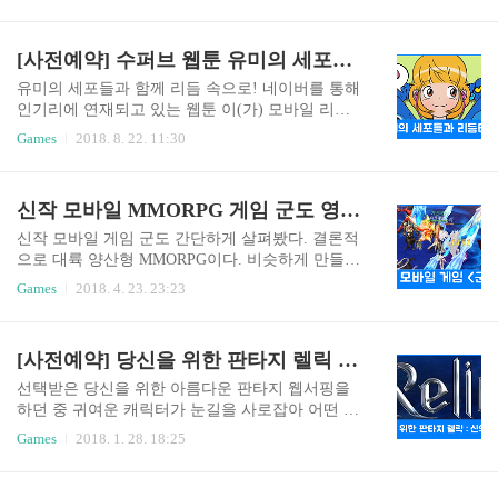
지 않을까 생각한다. 매해 201X로 만나고 있는 것
위~10위, 1위 엔씨소프트 리니지M 최근암흑기사
같은데 NBA 2k 모바일 농구의 경우 따로 年에 대
가 등장했고 장신구를 되살릴 수 있는 TJ쿠폰도 획
한 넘버링이 붙지 않고 출시할 예정인 것 같다. 참
[사전예약] 수퍼브 웹툰 유미의 세포들 모바일 리듬게임 출시 예정
득할 수 있다. 필자 또한 암흑기사 사전예약 보상으
고로 iOS를 운영체제로 하는 기기를 가지고 있는
로 얻은 7검 ..
유저라면 이미 앱스토어엔 출시가 됐기에 현재 플
유미의 세포들과 함께 리듬 속으로! 네이버를 통해
레이 가능하다. 구글플레이를 통해 출시예정인 NB
인기리에 연재되고 있는 웹툰 이(가) 모바일 리듬
A 2K 모바일 농구는 포스팅 하단에 플레이 영상을
게임으로 출시를 앞두고 게임 내에서 꿀 같은 역할
Games
2018. 8. 22. 11:30
보면 알 수 있듯이 상당히 퀄리티가 높은 걸 알 수
을 해줄 보상과 함께 사전예약 행사를 진행 중이다.
있을 거라 생각한다. 선수들의 외형이나 움직임은
웹툰은 단순히 주인공 유미의 연애 상황이나 심리
물론이고 관중석까지 단순히 채워 넣기 식으로 개
를 그리고 있는 게 아닌 제목에서 말하고 있는 "세
신작 모바일 MMORPG 게임 군도 영화와는 전혀 관련 없다.
발한 게 아닌 현장의 생동감을 고스란히 전달하기
포"를 통해 몸속이나 마음의 변화를 더욱 디테일하
위해 굉장..
면서 재미있게 표현하고 있기에 매주 연재를 애타
신작 모바일 게임 군도 간단하게 살펴봤다. 결론적
게 기다리는 팬들이 많이 있는 것으로 알고 있다.
으로 대륙 양산형 MMORPG이다. 비슷하게 만들면
모바일 게임화될 수퍼브의 은 리듬게임으로 체력
계속 나올 수 있는 그런 게임 중 하나라고 보였다.
Games
2018. 4. 23. 23:23
모드, 연주 모드, 행운 모드, 변환 모드 등이 준비돼
그러다 보니 새롭거나 독특한 면보다는 양산형 냄
있고 개성만점 세포들과 함께 60곡 이상의 K-POP
새를 풍기며 익숙함으로 다가서려는 무엇?!이 있는
을 즐길 수 있다고 한다. 세포들은 사랑/감성/출출
지 모르겠지만 딱히 매력을 찾기가... 그러다 보니
[사전예약] 당신을 위한 판타지 렐릭 : 신의 노래 1천만원 상금 에브리싱 이벤트 정리
세포 등이 있으며 출연하며 회사 갈 때, 떡볶이 먹
그래픽과 사운드도 평이하게 느껴졌다. 그래픽은
으러 갈 때 그리..
화려함만 강조하는 것 같았다. 스킬 이펙트나 각 캐
선택받은 당신을 위한 아름다운 판타지 웹서핑을
릭터들의 외형적인 모습에서도 양산형이라는 느낌
하던 중 귀여운 캐릭터가 눈길을 사로잡아 어떤 게
을 주기에 충분한 것으로 보였다. 타격감을 느끼게
임인지 한번 들여다봤다. 펀셀123에서 안드로이드
Games
2018. 1. 28. 18:25
해주는 사운드 부분도 개인적으로 좀 아쉬웠다. 박
구글 플레이와 애플 앱스토어를 통해 공개할 현재
히는 이펙트엔 신경을 덜썼나라는 판단을 들게 하
사전예약 중인 는 MMORPG 장르의 모바일 게임이
는 것 같았기 때문이다. 게임 진행 부분은 플레이
다. 태초부터 이어진 신들의 전쟁 그리고 다시 시작