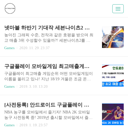
넷마블 하반기 기대작 세븐나이츠2 과연 순항할까?!
높아진 그래픽 수준, 전작과 같은 호평을 받으며 최
고 매출 3위 수성할수 있을까?! 세븐나이츠2를 유
저들 앞에 선보이기 위해 많은 노력을 했을 것인데,
Games
2020. 11. 29. 23:37
결론적으로 내 취향과는 거리가 있었다. 다른 효과
음들을 제쳐두고 가장 중요하게 생각하는 부분 중
하나인 "타격감"의 표현의 불만 때문이다. 전작 세
구글플레이 모바일게임 최고매출게임순위 2019년 3월 2일 1위~10위, 11위~20위 브롤스타즈 이병헌 소식 등
븐나이츠1의 경우 2와 비교했을 때 그래픽을 비교
하는 것 자체가 미안한 정도로 수준이 높았다. 전작
구글플레이 최고매출 게임순위 어떤 모바일게임이
의 경우 스킬 화면 전환을 제외한 나머지 캐릭터 표
이름을 올리고 있나! 지난 18/19 겨울은 조금 온화
현은 그냥 종이 인형 정도라 생각한다. 하지만 그런
해서 그런지 봄을 기다리는 맛이 조금 덜했지만 드
Games
2019. 3. 10. 13:20
부분을 상쇄시키는 화려하고 눈에 쏙쏙 들어오는
디어 봄이 왔다. 하지만 미세먼지의 강세로 비가 오
스킬 사용 모션 그리고 각 모션에 걸맞은 타격감이
지 않는다는 이유 하나만 가지고는 예전처럼 밖으
있었기에 리니지M이 들어오기 전까지는 구글 최고
로 나들이나 가야겠다는 생각은 쉽게 하지 못하는
[사전등록] 안드로이드 구글플레이 스포츠 NBA 2K 모바일 농구
매출 부분 3대장에 수시로 올라갔었던 거라고 생각
것 같다. 역시 집 밖은 위험한 듯. 2019년 3월 10일
하고 당시 꾸준하게 ..
구글플레이 기준 안드로이드 모바일게임 최고매출
NBA 농구를 모바일에서 즐기자! NBA 2K 모바일
순위를 알아봤다. 1위~10위 그리고 11위부터 20위
농구 사전등록 중! 2019년 출시할 모바일에서 즐길
까지어떤 게임이 이름을 올리고 있는지 참고해 모
수 있는 농구게임 중 첫번째로 꼽히는 작품으로 되
Games
2019. 1. 19. 23:57
바일게임을 선택하는데 도움 되길 바란다. 먼저 1