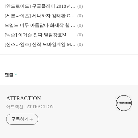
[안드로이드] 구글플레이 2018년 첫 모바일 게임순위 최고매출 인기순위
(0)
[세븐나이츠] 세나하자 김태환 CF 무술년 첫 업데이트 날개 꺽인 파멸자 이벤트
(0)
모델도 너무 아름답다 화제작 웹 게임 보스온라인
(0)
[넥슨] 이거슨 진짜 열혈강호M 사전예약 진행 중
(0)
[신스타임즈] 신작 모바일게임 MMORPG 시그널 사전예약 중
(0)
댓글
ATTRACTION
어트랙션 : ATTRACTION
구독하기